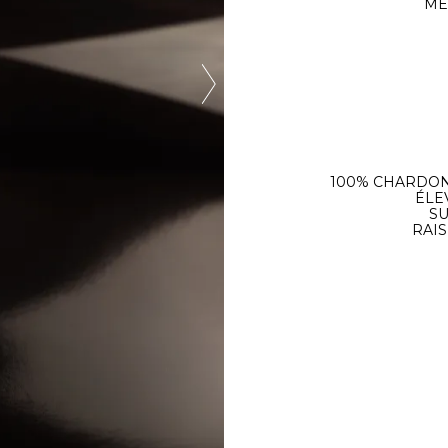
MÊ
100% CHARDON
ÉLE
SU
RAI