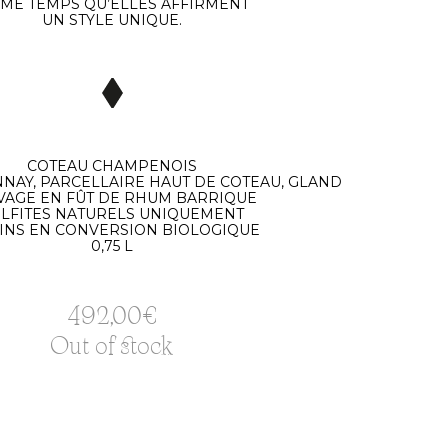
ME TEMPS QU’ELLES AFFIRMENT
UN STYLE UNIQUE.
COTEAU CHAMPENOIS
NAY, PARCELLAIRE HAUT DE COTEAU, GLAND
VAGE EN FÛT DE RHUM BARRIQUE
LFITES NATURELS UNIQUEMENT
SINS EN CONVERSION BIOLOGIQUE
0,75 L
492,00
€
Out of stock