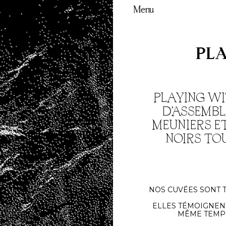
Skip
Skip
Menu
to
to
navigation
content
PLA
PLAYING WI
D’ASSEMBL
MEUNIERS ET
NOIRS TO
NOS CUVÉES SONT T
ELLES TÉMOIGNEN
MÊME TEMPS