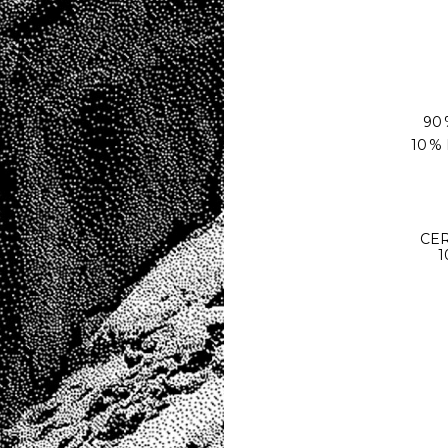
90
10 %
CER
1