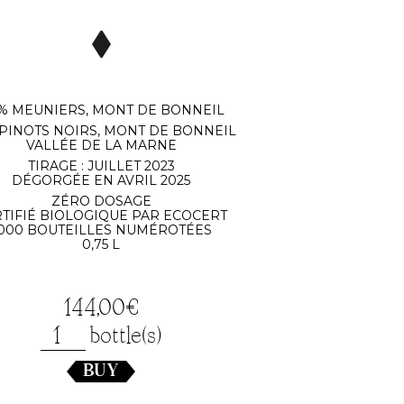
 % MEUNIERS, MONT DE BONNEIL
 PINOTS NOIRS, MONT DE BONNEIL
VALLÉE DE LA MARNE
TIRAGE : JUILLET 2023
DÉGORGÉE EN AVRIL 2025
ZÉRO DOSAGE
TIFIÉ BIOLOGIQUE PAR ECOCERT
000 BOUTEILLES NUMÉROTÉES
0,75 L
144,00
€
Playing
bottle(s)
with
BUY
Fire