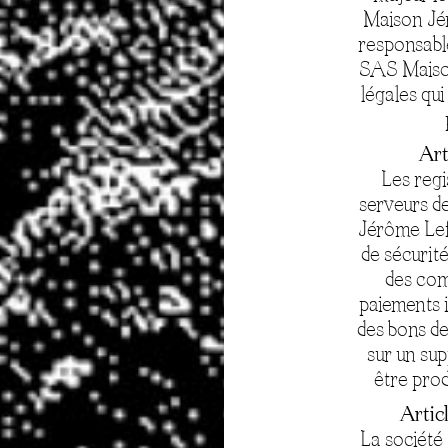
Maison Jér
responsable
SAS Maison
légales qui
Art
Les regi
serveurs d
Jérôme Lef
de sécurit
des com
paiements i
des bons d
sur un sup
être prod
Articl
La sociét