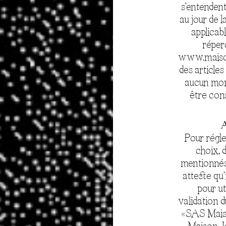
s’entenden
au jour de 
applicab
réperc
www.maisonj
des article
aucun mom
être con
A
Pour régle
choix, 
mentionnés
atteste qu’
pour ut
validation 
«SAS Mais