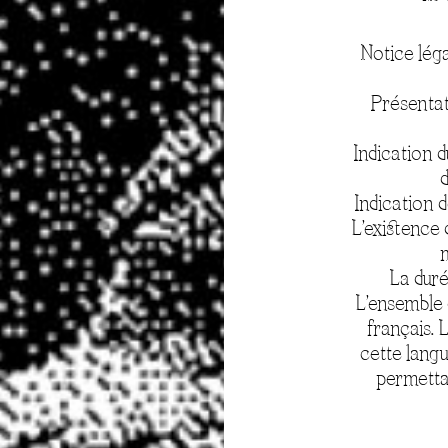
Notice léga
Présentat
Indication d
d
Indication d
L’existence 
m
La duré
L’ensemble 
français.
cette langu
permettan