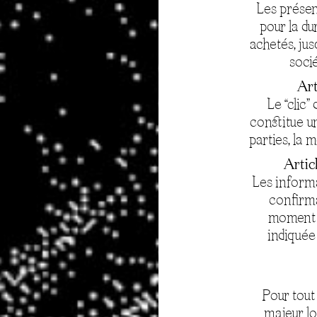
Les présen
pour la du
achetés, jus
soci
Art
Le “clic”
constitue un
parties, la 
Artic
Les informa
confirma
moment d
indiquée
Pour tout 
majeur lo