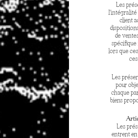
Les prés
l’intégralité
client 
disposition
de ventes
spécifique
lors que ce
ces
Les présen
pour obje
chaque part
biens prop
Artic
Les prés
entrent en