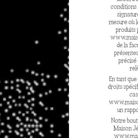
conditions 
signatur
mesure où l
produits 
www.maison
de la fa
présentes
précisé
rel
En tant que
droits spéci
cas
www.maison
un rappo
Notre bout
Maison Jé
www.mais