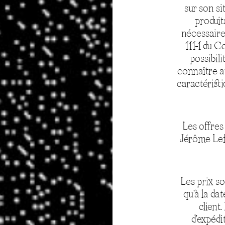
sur son s
produit
nécessaires
111-1 du C
possibil
connaître a
caractéristi
Les offres
Jérôme Lefè
Les prix so
qu’à la da
client.
d’expédi